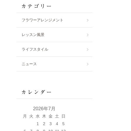
フラワーアレンジメント
レッスン風景
ライフスタイル
ニュース
2026年7月
月
火
水
木
金
土
日
1
2
3
4
5