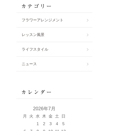
フラワーアレンジメント
レッスン風景
ライフスタイル
ニュース
2026年7月
月
火
水
木
金
土
日
1
2
3
4
5