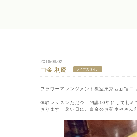
2016/08/02
白金 利庵
ライフスタイル
フラワーアレンジメント教室東京西新宿エ
体験レッスンただ今、開講10年にして初
おります！暑い日に、白金のお蕎麦やさん