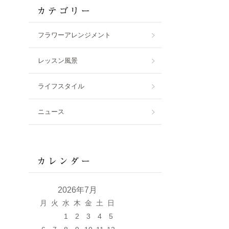
フラワーアレンジメント
レッスン風景
ライフスタイル
ニュース
2026年7月
月
火
水
木
金
土
日
1
2
3
4
5