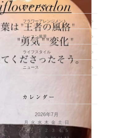
フラワーアレンジメント
レッスン風景
ライフスタイル
ニュース
2026年7月
月
火
水
木
金
土
日
1
2
3
4
5