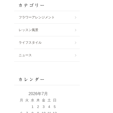
フラワーアレンジメント
レッスン風景
ライフスタイル
ニュース
2026年7月
月
火
水
木
金
土
日
1
2
3
4
5