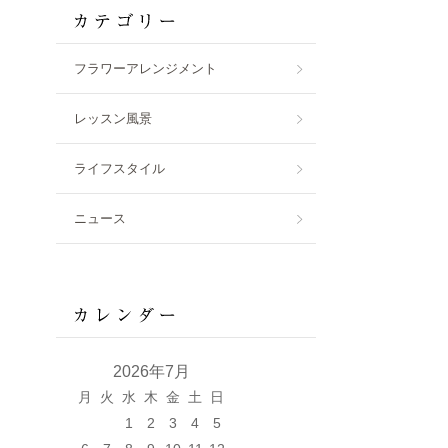
フラワーアレンジメント
レッスン風景
ライフスタイル
ニュース
2026年7月
月
火
水
木
金
土
日
1
2
3
4
5